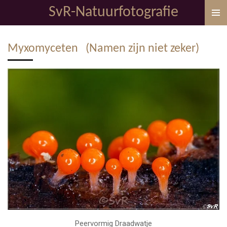
SvR-Natuurfotografie
Ga
direct
naar
Myxomyceten (Namen zijn niet zeker)
de
hoofdinhoud
Peervormig Draadwatje