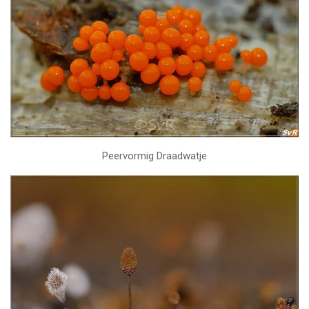
Peervormig Draadwatje