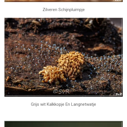
Zilveren Schijnpluimpje
Grijs wit Kalkkopje En Langnetwatje