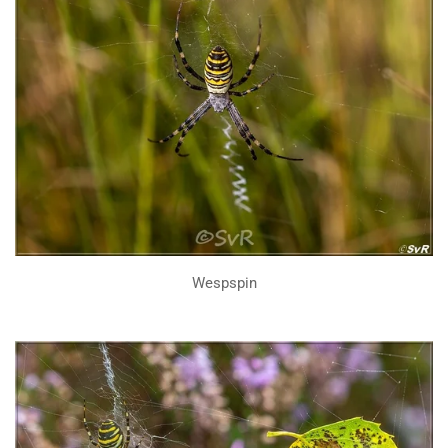
Wespspin