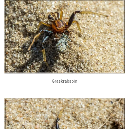
Graskrabspin