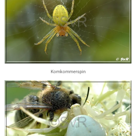
Komkommerspin