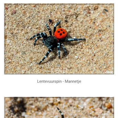
Lentevuurspin - Mannetje