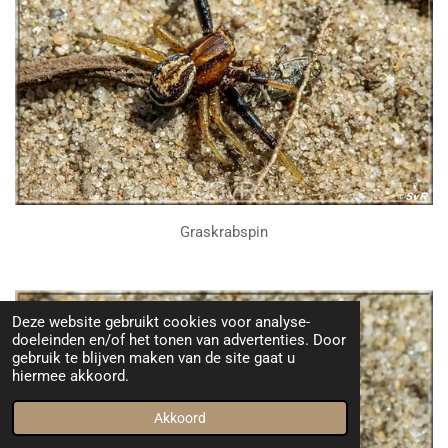
Graskrabspin
Deze website gebruikt cookies voor analyse-
doeleinden en/of het tonen van advertenties. Door
gebruik te blijven maken van de site gaat u
hiermee akkoord.
Akkoord