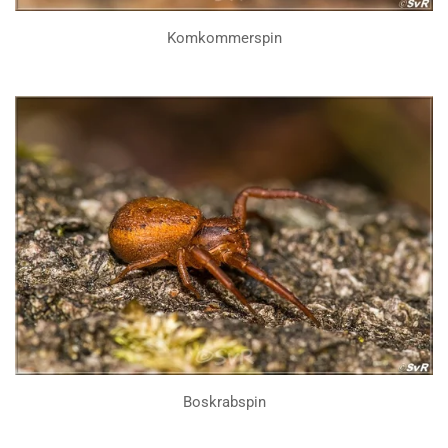
Komkommerspin
Boskrabspin