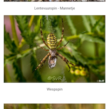
Lentevuurspin - Mannetje
Wespspin