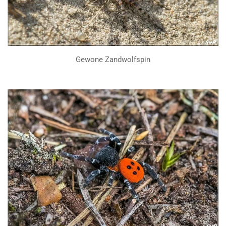
Gewone Zandwolfspin