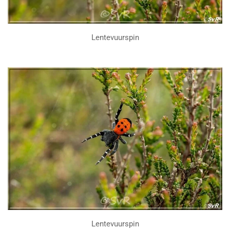
Lentevuurspin
Lentevuurspin