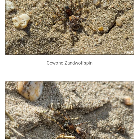
Gewone Zandwolfspin