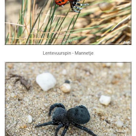
Lentevuurspin - Mannetje