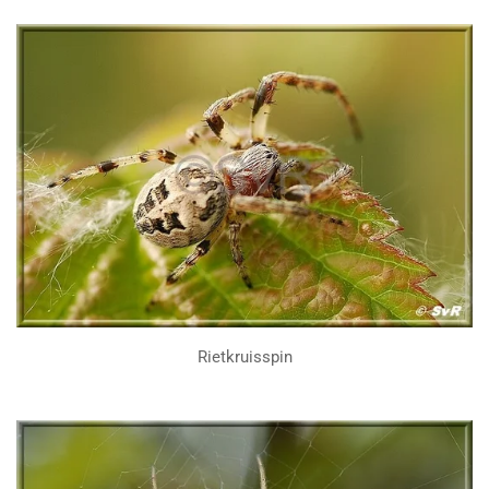
Rietkruisspin