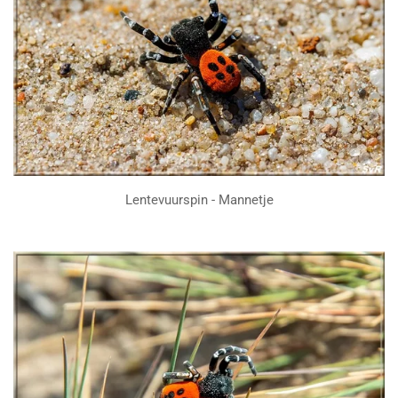
Lentevuurspin - Mannetje